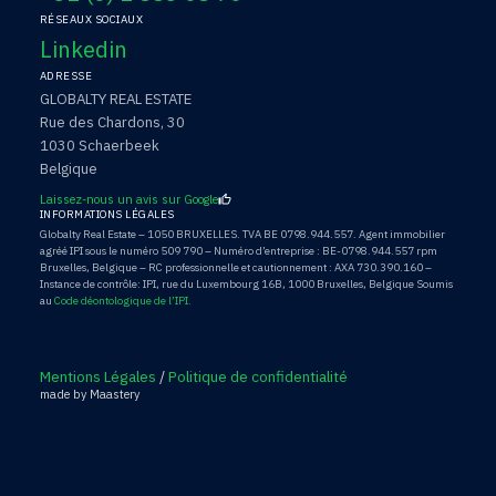
RÉSEAUX SOCIAUX
Linkedin
ADRESSE
GLOBALTY REAL ESTATE
Rue des Chardons, 30
1030 Schaerbeek
Belgique
Laissez-nous un avis sur Google
INFORMATIONS LÉGALES
Globalty Real Estate – 1050 BRUXELLES. TVA BE 0798.944.557. Agent immobilier
agréé IPI sous le numéro 509 790 – Numéro d’entreprise : BE-0798.944.557 rpm
Bruxelles, Belgique – RC professionnelle et cautionnement : AXA 730.390.160 –
Instance de contrôle: IPI, rue du Luxembourg 16B, 1000 Bruxelles, Belgique Soumis
au
Code déontologique de l’IPI.
Mentions Légales
/
Politique de confidentialité
made by Maastery